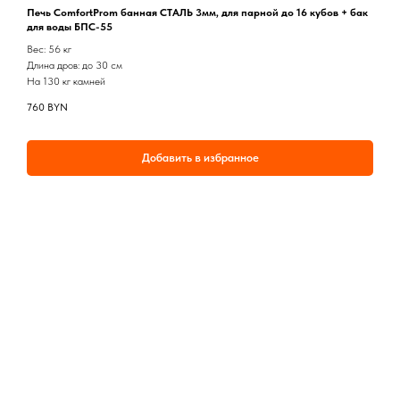
Печь ComfortProm банная СТАЛЬ 3мм, для парной до 16 кубов + бак
для воды БПС-55
Вес: 56 кг
Длина дров: до 30 см
На 130 кг камней
760
BYN
Добавить в избранное