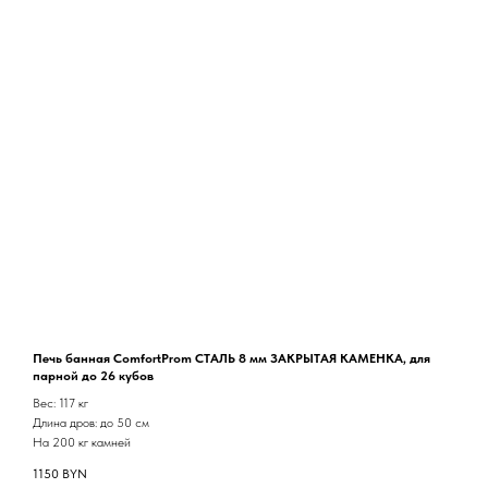
Печь банная ComfortProm СТАЛЬ 8 мм ЗАКРЫТАЯ КАМЕНКА, для
парной до 26 кубов
Вес: 117 кг
Длина дров: до 50 см
На 200 кг камней
1150
BYN