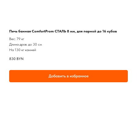
Печь банная ComfortProm СТАЛЬ 8 мм, для парной до 16 кубов
Вес: 79 кг
Длина дров: до 30 см
На 130 кг камней
830
BYN
Добавить в избранное