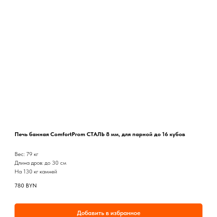
Печь банная ComfortProm СТАЛЬ 8 мм, для парной до 16 кубов
Вес: 79 кг
Длина дров: до 30 см
На 130 кг камней
780
BYN
Добавить в избранное