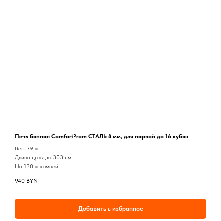
Печь банная ComfortProm СТАЛЬ 8 мм, для парной до 16 кубов
Вес: 79 кг
Длина дров: до 303 см
На 130 кг камней
940
BYN
Добавить в избранное