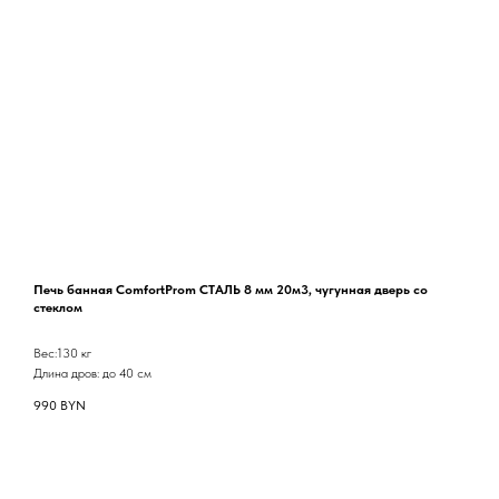
Печь банная ComfortProm СТАЛЬ 8 мм 20м3, чугунная дверь со
стеклом
Вес:130 кг
Длина дров: до 40 см
990
BYN