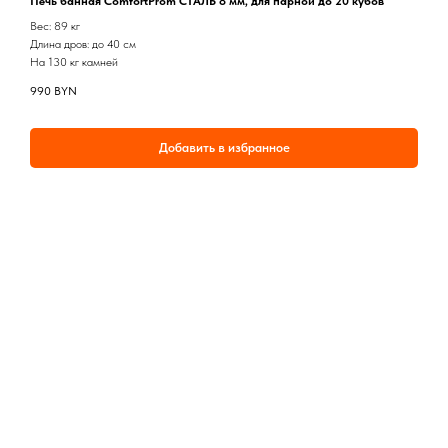
Печь банная ComfortProm СТАЛЬ 8 мм, для парной до 20 кубов
Вес: 89 кг
Длина дров: до 40 см
На 130 кг камней
990
BYN
Добавить в избранное