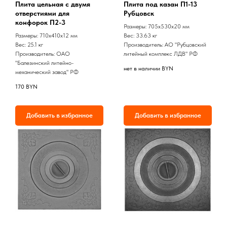
Плита цельная с двумя
Плита под казан П1-13
отверстиями для
Рубцовск
конфорок П2-3
Размеры: 705x530х20 мм
Размеры: 710x410х12 мм
Вес: 33.63 кг
Вес: 25.1 кг
Производитель: АО "Рубцовский
Производитель: ОАО
литейный комплекс ЛДВ" РФ
"Балезинский литейно-
нет в наличии
BYN
механический завод" РФ
170
BYN
Добавить в избранное
Добавить в избранное