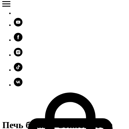
Печь банная ComfortProm