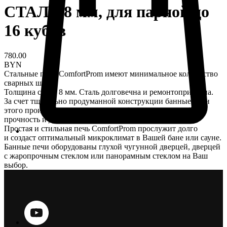
СТАЛЬ 8 мм, для парной до
16 кубов
780.00
BYN
Стальные печи ComfortProm имеют минимальное количество
сварных швов.
Толщина стали 8 мм. Cталь долговечна и ремонтопригодна.
За счет тщательно продуманной конструкции банные печи
этого производителя сочетают в себе изящество дизайна,
прочность и долговечность.
Простая и стильная печь ComfortProm прослужит долго
и создаст оптимальный микроклимат в Вашей бане или сауне.
Банные печи оборудованы глухой чугунной дверцей, дверцей
с жаропрочным стеклом или панорамным стеклом на Ваш
выбор.