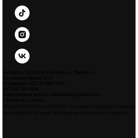
Беларусь, Брестская область, г. Пинск, ул.
Красноармейская 87/2
Телефоны: +375 33 605 3955;
+375 44 786 0508
Электронная почта: s.maleichuk@yandex.ru
Свяжитесь с нами!
Мы всегда готовы ответить на ваши вопросы и помочь
вам выбрать лучшие материалы для вашего проекта.