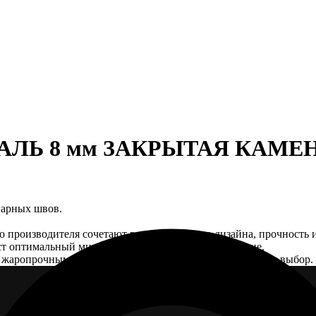
ТАЛЬ 8 мм ЗАКРЫТАЯ КАМЕНКА
варных швов.
 производителя сочетают в себе изящество дизайна, прочность и
аст оптимальный микроклимат в Вашей бане или сауне.
с жаропрочным стеклом или панорамным стеклом на Ваш выбор.