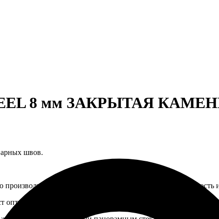
TEEL 8 мм ЗАКРЫТАЯ КАМЕНКА,
варных швов.
 производителя сочетают в себе изящество дизайна, прочность и
аст оптимальный микроклимат в Вашей бане или сауне.
с жаропрочным стеклом или панорамным стеклом на Ваш выбор.