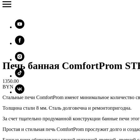
Печь банная ComfortProm S
1350.00
BYN
Стальные печи ComfortProm имеют минимальное количество с
Толщина стали 8 мм. Cталь долговечна и ремонтопригодна.
За счет тщательно продуманной конструкции банные печи этого
Простая и стильная печь ComfortProm прослужит долго и созд
Банные печи оборудованы глухой чугунной дверцей, дверцей 