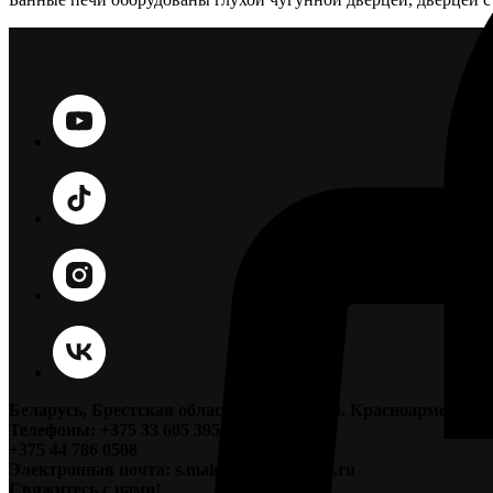
Беларусь, Брестская область, г. Пинск, ул. Красноармейская
Телефоны: +375 33 605 3955;
+375 44 786 0508
Электронная почта: s.maleichuk@yandex.ru
Свяжитесь с нами!