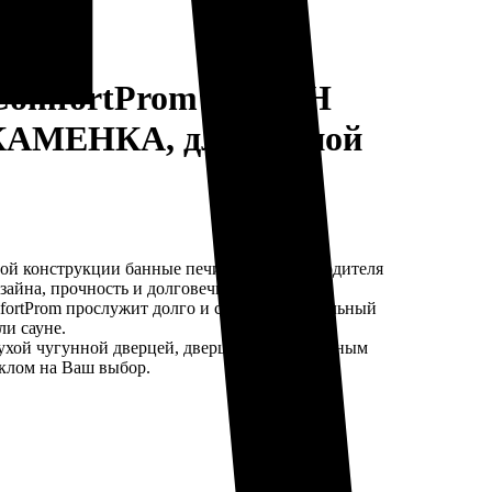
 ComfortProm ЧУГУН
АМЕНКА, для парной
ной конструкции банные печи этого производителя
зайна, прочность и долговечность.
fortProm прослужит долго и создаст оптимальный
и сауне.
ухой чугунной дверцей, дверцей с жаропрочным
клом на Ваш выбор.