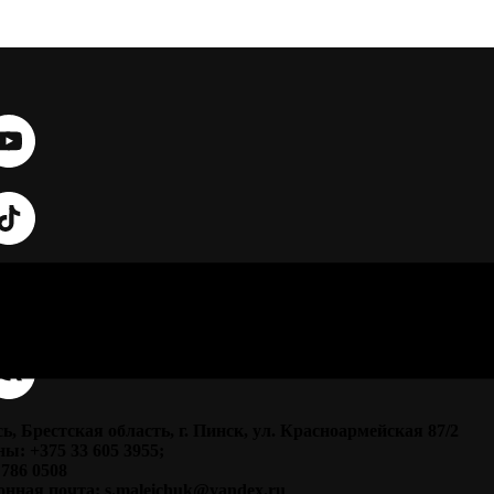
ь, Брестская область, г. Пинск, ул. Красноармейская 87/2
ы: +375 33 605 3955;
 786 0508
нная почта: s.maleichuk@yandex.ru