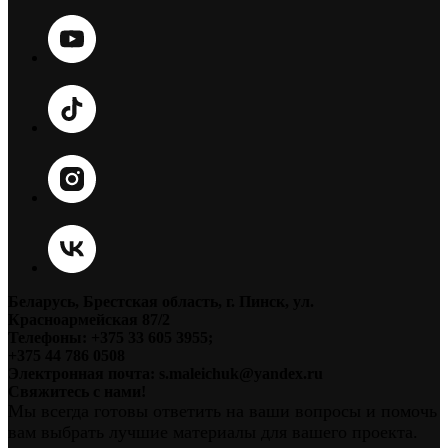
Беларусь, Брестская область, г. Пинск, ул.
Красноармейская 87/2
Телефоны: +375 33 605 3955;
+375 44 786 0508
Электронная почта: s.maleichuk@yandex.ru
Свяжитесь с нами!
Мы всегда готовы ответить на ваши вопросы и помочь
вам выбрать лучшие материалы для вашего проекта.