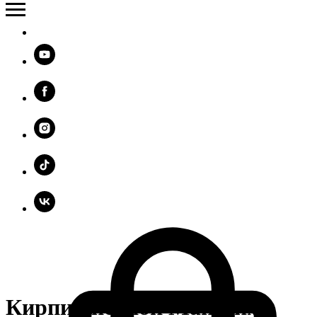
Кирпич печной Мангейм