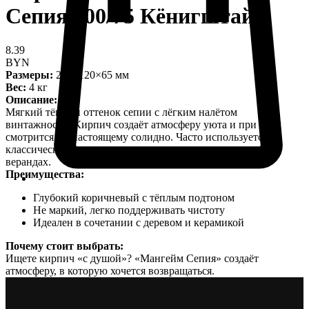
Сепия 300/75 Кёнигштайн
8.39
BYN
Размеры:
250×120×65 мм
Вес:
4 кг
Описание:
Мягкий тёплый оттенок сепии с лёгким налётом
винтажности. Кирпич создаёт атмосферу уюта и при этом
смотрится по-настоящему солидно. Часто используется в
классических интерьерах, каминных зонах и уютных
верандах.
Преимущества:
Глубокий коричневый с тёплым подтоном
Не маркий, легко поддерживать чистоту
Идеален в сочетании с деревом и керамикой
Почему стоит выбрать:
Ищете кирпич «с душой»? «Мангейм Сепия» создаёт
атмосферу, в которую хочется возвращаться.