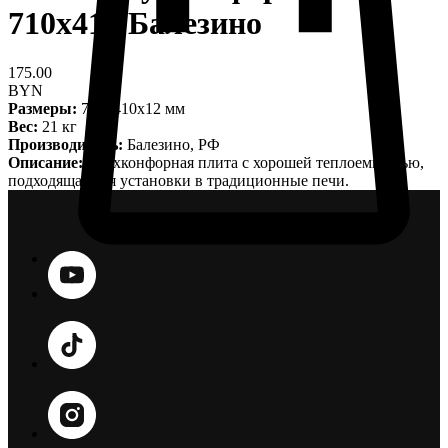
710х410 Балезино
175.00
BYN
Размеры:
710х410х12 мм
Вес:
21 кг
Производитель:
Балезино, РФ
Описание:
Двухконфорная плита с хорошей теплоемкостью,
подходящая для установки в традиционные печи.