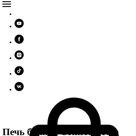
Печь банная ComfortProm