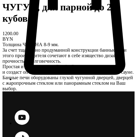
ЧУГУН, для парной до 20
кубов
1200.00
BYN
Толщина ЧУГУНА 8-9 мм.
За счет тщательно продуманной конструкции банные печи
этого производителя сочетают в себе изящество дизайна,
прочность и долговечность.
Простая и стильная печь ComfortProm прослужит долго
и создаст оптимальный микроклимат в Вашей бане или сауне.
Банные печи оборудованы глухой чугунной дверцей, дверцей
с жаропрочным стеклом или панорамным стеклом на Ваш
выбор.