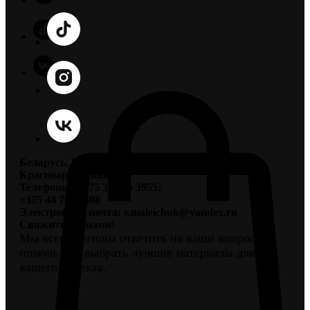
Беларусь, Брестская область, г. Пинск, ул.
Красноармейская 87/2
Телефоны: +375 33 605 3955;
+375 44 786 0508
Электронная почта: s.maleichuk@yandex.ru
Свяжитесь с нами!
Мы всегда готовы ответить на ваши вопросы и
помочь вам выбрать лучшие материалы для
вашего проекта.