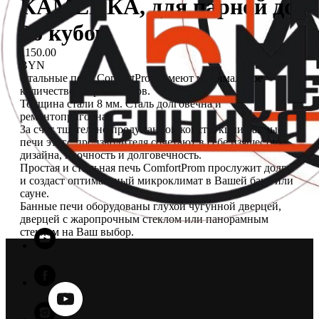
КАМЕНКА, для парной до
26 кубов
1150.00
BYN
Стальные печи ComfortProm имеют минимальное
количество сварных швов.
Толщина стали 8 мм. Cталь долговечна и
ремонтопригодна.
За счет тщательно продуманной конструкции банные
печи этого производителя сочетают в себе изящество
дизайна, прочность и долговечность.
Простая и стильная печь ComfortProm прослужит долго
и создаст оптимальный микроклимат в Вашей бане или
сауне.
Банные печи оборудованы глухой чугунной дверцей,
дверцей с жаропрочным стеклом или панорамным
стеклом на Ваш выбор.