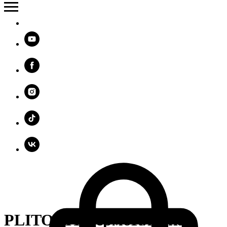
PLITONIT ТермоКладка