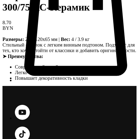
300/75 КС-Керамик
8.70
BYN
Размеры:
250x120x65 мм |
Вес:
4 / 3.9 кг
Стильный оттенок с легким винным подтоном. Подходит для
тех, кто хочет отойти от классики и добавить оригинальности.
➤ Преимущества:
Современный дизайн
Легко комбинируется с другими цветами
Повышает декоративность кладки