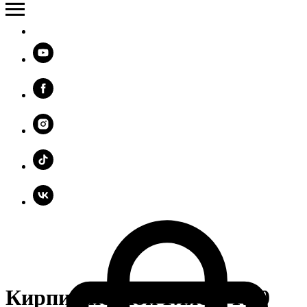
Кирпич печной Гляссе R60