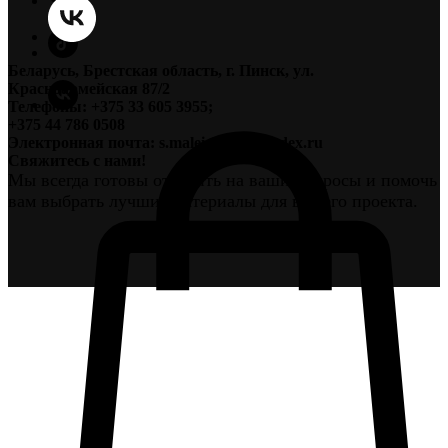
Беларусь, Брестская область, г. Пинск, ул.
Красноармейская 87/2
Телефоны: +375 33 605 3955;
+375 44 786 0508
Электронная почта: s.maleichuk@yandex.ru
Свяжитесь с нами!
Мы всегда готовы ответить на ваши вопросы и помочь
вам выбрать лучшие материалы для вашего проекта.