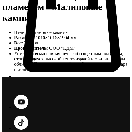
пламенем "Малиновые
камни"
Печь «Малиновые камни»
Размеры:
1016×1016×1904 мм
Вес:
2300 кг
Производитель:
ООО "КДМ"
Уникальная массивная печь с обращённым пламенем,
отличающаяся высокой теплоотдачей и оригинальным
обликом. Подходит для любителей традиционного пара
и долговечной кладки.