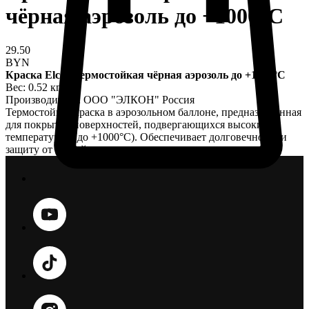
чёрная аэрозоль до +1000°С
29.50
BYN
Краска Elcon термостойкая чёрная аэрозоль до +1000°С
Вес: 0.52 кг
Производитель: ООО "ЭЛКОН" Россия
Термостойкая краска в аэрозольном баллоне, предназначенная
для покрытия поверхностей, подвергающихся высоким
температурам (до +1000°С). Обеспечивает долговечность и
защиту от воздействия высоких температур.