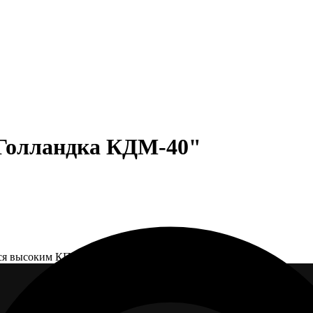
"Голландка КДМ-40"
ся высоким КПД и надежностью.